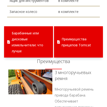
Ящик для инструментов
в комплекте
Запасное колесо
в комплекте
Барабанные или
дисковые
Преимущества
измельчители: что
прицепов Tomcat
лучше
Преимущества
3 многоручьевых
ремня
Многоручьевой ремень
привода барабана.
Обеспечивает