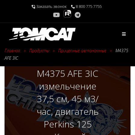
Перейти
Заказать звонок
8 800 775 7755
к
содержимому
Главная
›
Продукты
›
Прицепные автономные
›
M4375
AFE 3IC
M4375 AFE 3IC
измельчение
37,5 см, 45 м3/
час, двигатель
Perkins 125