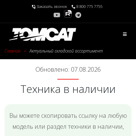
Перейти
Заказать звонок
8 800 775 7755
к
содержимому
Главная
›
Актуальный складской ассортимент
Обновлено: 07.08.2026
Техника в наличии
Вы можете скопировать ссылку на любую
модель или раздел техники в наличии,