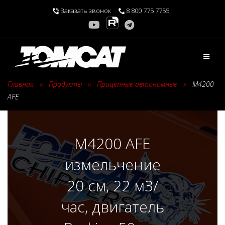
Перейти
Заказать звонок
8 800 775 7755
к
содержимому
Главная
›
Продукты
›
Прицепные автономные
›
M4200
AFE
M4200 AFE
измельчение
20 см, 22 м3/
час, двигатель