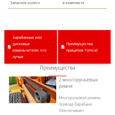
Запасное колесо
в комплекте
Барабанные или
дисковые
Преимущества
измельчители: что
прицепов Tomcat
лучше
Преимущества
2 многоручьевых
ремня
Многоручьевой ремень
привода барабана.
Обеспечивает