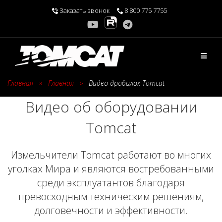
Перейти
Заказать звонок
8 800 775 7755
к
содержимому
Главная
›
Главная
›
Видео дробилок Tomcat
Видео об оборудовании
Tomcat
Измельчители Tomcat работают во многих
уголках Мира и являются востребованными
среди эксплуатантов благодаря
превосходным техническим решениям,
долговечности и эффективности.